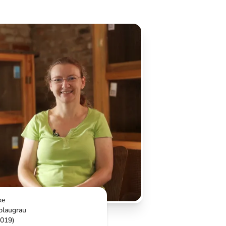
xe
blaugrau
2019)