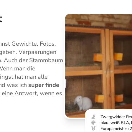
t
nnst Gewichte, Fotos,
ngeben. Verpaarungen
en. Auch der Stammbaum
. Wenn man die
ängst hat man alle
und was ich
super finde
t eine Antwort, wenn es
Zwergwidder Re
blau, weiß BLA, 
Europameister (