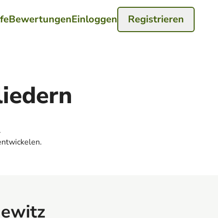
lfe
Bewertungen
Einloggen
Registrieren
liedern
.
entwickelen.
ewitz