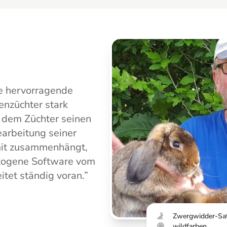
ese hervorragende
enzüchter stark
e dem Züchter seinen
arbeitung seiner
mit zusammenhängt,
ezogene Software vom
itet ständig voran.
”
Zwergwidder-Sat
wildfarben